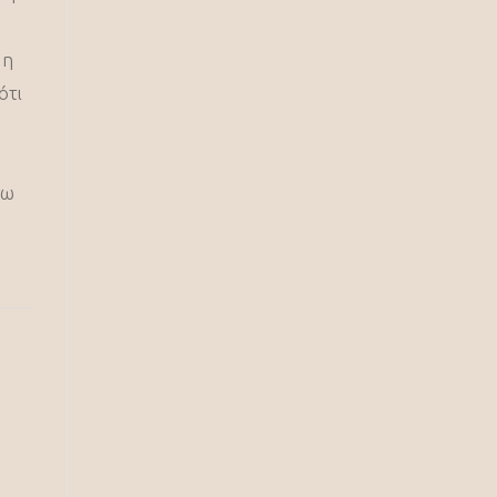
 η
ότι
σω