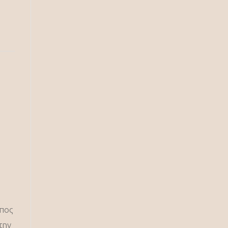
πος
την