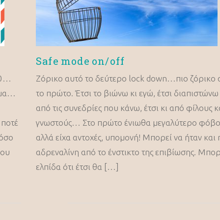
Safe mode on/off
20…
Ζόρικο αυτό το δεύτερο lock down…πιο ζόρικο 
ημα…
το πρώτο. Έτσι το βιώνω κι εγώ, έτσι διαπιστώνω 
από τις συνεδρίες που κάνω, έτσι κι από φίλους κ
 ποτέ
γνωστούς… Στο πρώτο ένιωθα μεγαλύτερο φόβο
πόσο
αλλά είχα αντοχές, υπομονή! Μπορεί να ήταν και 
Μου
αδρεναλίνη από το ένστικτο της επιβίωσης. Μπορ
ελπίδα ότι έτσι θα […]