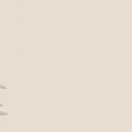
λο,
ου
 δεν
α