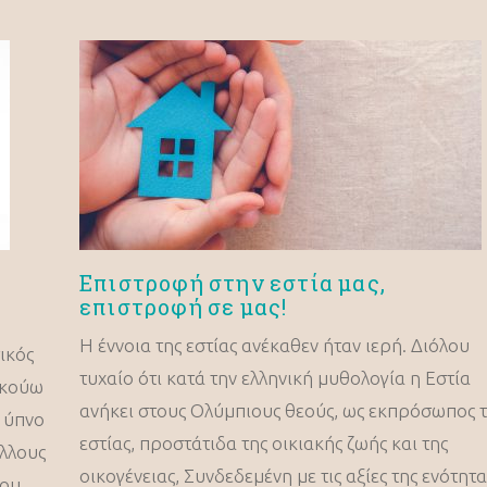
Επιστροφή στην εστία μας,
επιστροφή σε μας!
Η έννοια της εστίας ανέκαθεν ήταν ιερή. Διόλου
ικός
τυχαίο ότι κατά την ελληνική μυθολογία η Εστία
 Ακούω
ανήκει στους Ολύμπιους θεούς, ως εκπρόσωπος 
ν ύπνο
εστίας, προστάτιδα της οικιακής ζωής και της
άλλους
οικογένειας, Συνδεδεμένη με τις αξίες της ενότητα
που