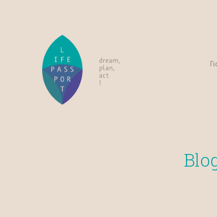
Γι
Blo