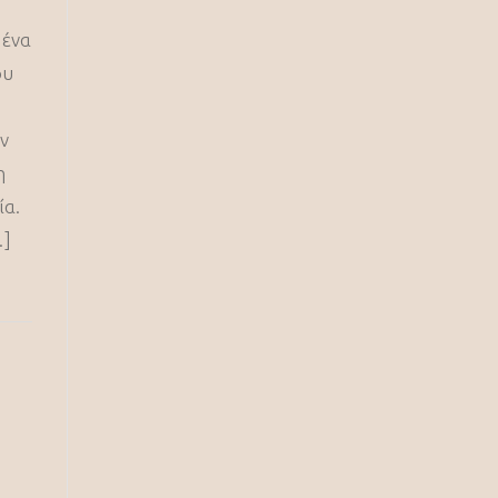
 ένα
ου
ν
η
ία.
…]