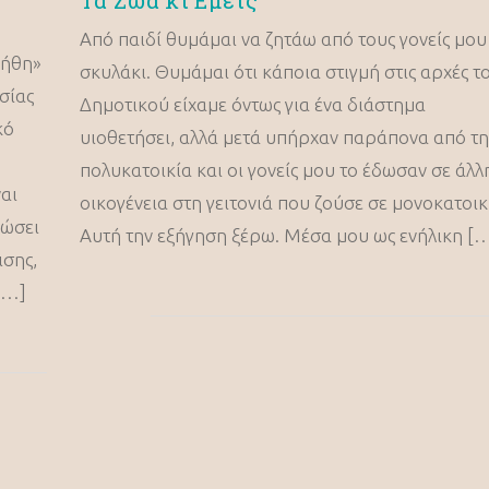
Τα Ζώα κι Εμείς
Από παιδί θυμάμαι να ζητάω από τους γονείς μου
λήθη»
σκυλάκι. Θυμάμαι ότι κάποια στιγμή στις αρχές τ
σίας
Δημοτικού είχαμε όντως για ένα διάστημα
κό
υιοθετήσει, αλλά μετά υπήρχαν παράπονα από τη
πολυκατοικία και οι γονείς μου το έδωσαν σε άλλ
αι
οικογένεια στη γειτονιά που ζούσε σε μονοκατοικ
δώσει
Αυτή την εξήγηση ξέρω. Μέσα μου ως ενήλικη [
ισης,
[…]