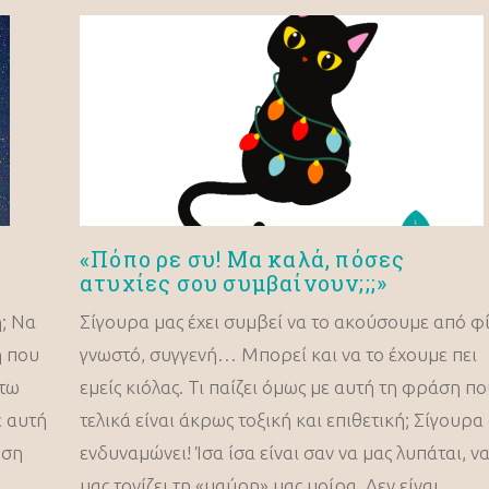
«Πόπο ρε συ! Μα καλά, πόσες
ατυχίες σου συμβαίνουν;;;»
η; Να
Σίγουρα μας έχει συμβεί να το ακούσουμε από φί
η που
γνωστό, συγγενή… Μπορεί και να το έχουμε πει
άτω
εμείς κιόλας. Τι παίζει όμως με αυτή τη φράση π
ε αυτή
τελικά είναι άκρως τοξική και επιθετική; Σίγουρα
ωση
ενδυναμώνει! Ίσα ίσα είναι σαν να μας λυπάται, ν
μας τονίζει τη «μαύρη» μας μοίρα. Δεν είναι