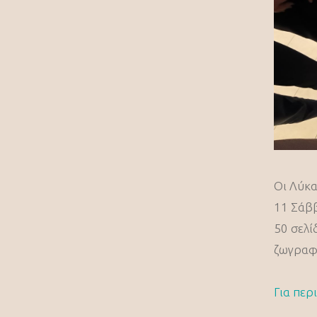
Οι Λύκα
11 Σάββ
50 σελί
ζωγραφι
Για περ