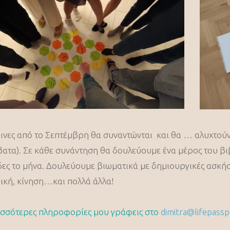
ινες από το Σεπτέμβρη θα συναντώνται και θα … αλυχτούν 
ατα). Σε κάθε συνάντηση θα δουλεύουμε ένα μέρος του βι
δες το μήνα. Δουλεύουμε βιωματικά με δημιουργικές ασκήσ
κή, κίνηση…και πολλά άλλα!
ισσότερες πληροφορίες μου γράφεις στο
dimitra@lifepassp