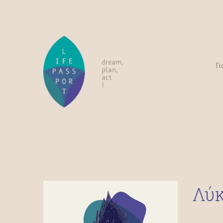
Γι
Λύ