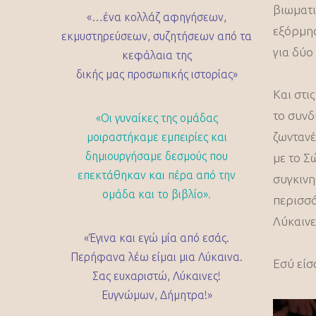
βιωματι
«…ένα κολλάζ αφηγήσεων,
εξόρμησ
εκμυστηρεύσεων, συζητήσεων από τα
για δύο
κεφάλαια της
δικής μας προσωπικής ιστορίας»
Και στι
το συνδ
«Οι γυναίκες της ομάδας
ζωντανέ
μοιραστήκαμε εμπειρίες και
δημιουργήσαμε δεσμούς που
με το Σ
επεκτάθηκαν και πέρα από την
συγκινη
ομάδα και το βιβλίο».
περισσό
Λύκαινε
«Έγινα και εγώ μία από εσάς.
Περήφανα λέω είμαι μια Λύκαινα.
Εσύ είσα
Σας ευχαριστώ, Λύκαινες!
Ευγνώμων, Δήμητρα!»