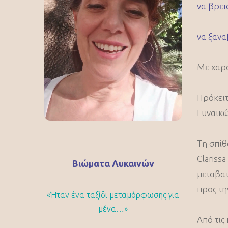
να βρει
να ξανα
Με χαρά
Πρόκειτ
Γυναικώ
Τη σπίθ
Clariss
Βιώματα Λυκαινών
μεταβατ
προς τη
«Ήταν ένα ταξίδι μεταμόρφωσης για
μένα…»
Από τις