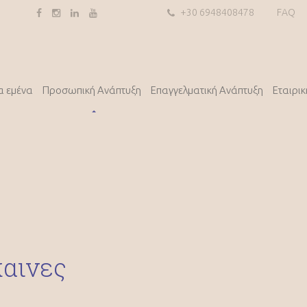
+30 6948408478
FAQ
α εμένα
Προσωπική Ανάπτυξη
Επαγγελματική Ανάπτυξη
Εταιρι
καινες