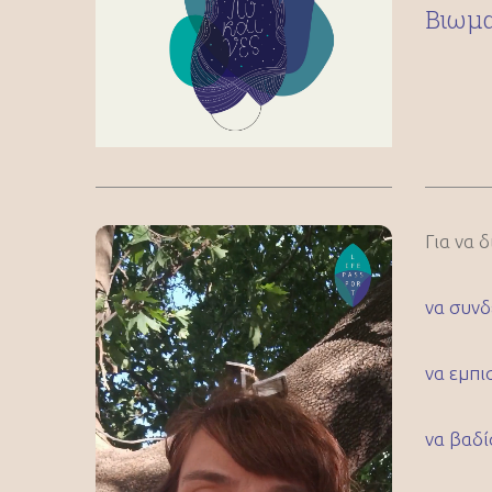
Bιωμα
Για να 
να συνδ
να εμπι
να βαδί