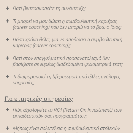
Γιατί βιντεοσκοπείτε τη συνέντευξη;
Μία εικόνα ίσον χίλιες λέξεις! Στο εξωτερικό η
Τι μπορεί να μου δώσει η συμβουλευτική καριέρας
μέθοδος αυτή χρησιμοποιείται σε μεγάλο βαθμό
(career coaching) που δεν μπορώ να το βρω ο ίδιος;
στις υπηρεσίες career coaching, στην Ελλάδα
Πόσο χρόνο θέλει, για να αποδώσει η συμβουλευτική
πρωτοπορεί η HR Passport. Είναι καθοριστικό να
καριέρας (career coaching);
δει καρέ-καρέ ο υποψήφιος τι λέει και πώς το λέει.
Γιατί στον επαγγελματικό προσανατολισμό δεν
Με τον τρόπο αυτό αποτυπώνονται πολύ πιο άμεσα
βασίζεστε σε ευρέως διαδεδομένα ψυχομετρικά τεστ;
και τα δυνατά σημεία και τα σημεία προς βελτίωση
Τι διαφοροποιεί τη lifepassport από άλλες ανάλογες
και δουλεύουμε πολύ στοχευμένα.
υπηρεσίες;
Για εταιρικές υπηρεσίες
Πώς αξιολογείτε το ROΙ (Return On Ιnvestment) των
εκπαιδευτικών σας προγραμμάτων;
Μήπως είναι πολυτέλεια η συμβουλευτική στελεχών