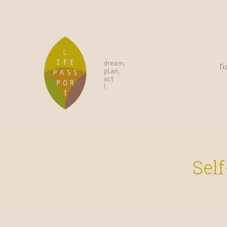
Γι
Self