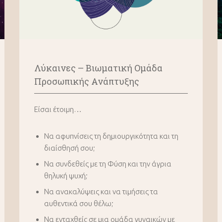
Λύκαινες – B
ιωματική Oμάδα
Προσωπικής Ανάπτυξης
Είσαι έτοιμη…
Να αφυπνίσεις τη δημιουργικότητα και τη
διαίσθησή σου;
Να συνδεθείς με τη Φύση και την άγρια
θηλυκή ψυχή;
Να ανακαλύψεις και να τιμήσεις τα
αυθεντικά σου θέλω;
Να ενταχθείς σε μια ομάδα γυναικών με