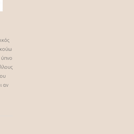
ικός
 Ακούω
ν ύπνο
άλλους
που
ι αν