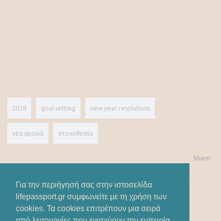
2018
goal setting
new year resolutions
νέα χρονιά
στοχοθεσία
Share:
Για την περιήγησή σας στην ιστοσελίδα
lifepassport.gr συμφωνείτε με τη χρήση των
cookies. Τα cookies επιτρέπουν μια σειρά
από λειτουργίες που ενισχύουν την εμπειρία