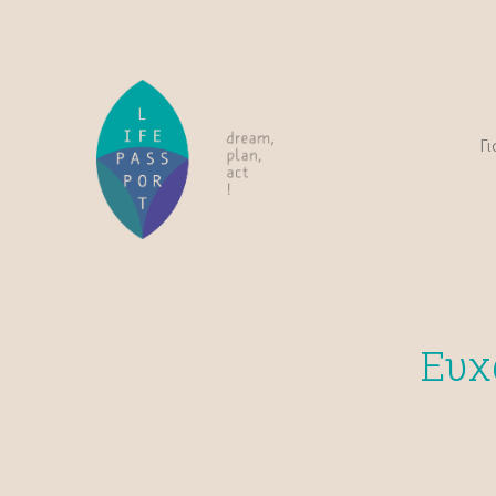
Γι
Ευχ